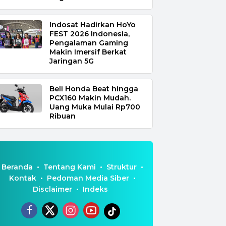
Indosat Hadirkan HoYo
FEST 2026 Indonesia,
Pengalaman Gaming
Makin Imersif Berkat
Jaringan 5G
Beli Honda Beat hingga
PCX160 Makin Mudah.
Uang Muka Mulai Rp700
Ribuan
Beranda
Tentang Kami
Struktur
Kontak
Pedoman Media Siber
Disclaimer
Indeks