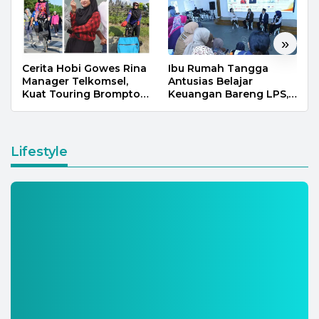
«
»
Cerita Hobi Gowes Rina
Ibu Rumah Tangga
Manager Telkomsel,
Antusias Belajar
Kuat Touring Brompton
Keuangan Bareng LPS,
60 Km Makassar ke
OJK, dan Bank
Bantimurung hingga
Indonesia, dalam
100 Km Lintas Jogja
Bincang Ekonomi
Launching Tiga Warna
Lifestyle
Media