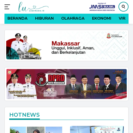
BERANDA
HIBURAN
OLAHRAGA
EKONOMI
VIRAL
Langsung
ke
konten
HOTNEWS