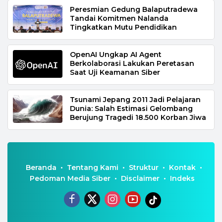
Peresmian Gedung Balaputradewa
Tandai Komitmen Nalanda
Tingkatkan Mutu Pendidikan
OpenAI Ungkap AI Agent
Berkolaborasi Lakukan Peretasan
Saat Uji Keamanan Siber
Tsunami Jepang 2011 Jadi Pelajaran
Dunia: Salah Estimasi Gelombang
Berujung Tragedi 18.500 Korban Jiwa
Beranda
Tentang Kami
Struktur
Kontak
Pedoman Media Siber
Disclaimer
Indeks