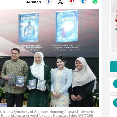
BAGIKAN
26 bertema Symphony of Gratitude, Honoring Alamanda Memories
chool Makassar di Hotel Aryaduta Makassar, Sabtu (6/6/2026).