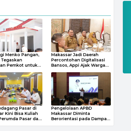
gi Menko Pangan,
Makassar Jadi Daerah
i Tegaskan
Percontohan Digitalisasi
an Pemkot untuk
Bansos, Appi Ajak Warga
g Nelayan Merah
Dukung Pendataan
ntia
dagang Pasar di
Pengelolaan APBD
r Kini Bisa Kuliah
Makassar Diminta
Perumda Pasar dan
Berorientasi pada Dampak
ro Siapkan Beasiswa
Nyata bagi Masyarakat