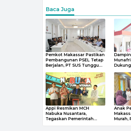
Baca Juga
Pemkot Makassar Pastikan
Dampin
Pembangunan PSEL Tetap
Munafr
Berjalan, PT SUS Tunggu
Dukung
Penetapan Lokasi Sesuai
Kampun
Regulasi
Putih U
Appi Resmikan MCH
Anak Pe
Nabuka Nusantara,
Makassa
Tegaskan Pemerintah
Murah, 
Hanya Fasilitator
IBK Nit
Pengembangan Ruang