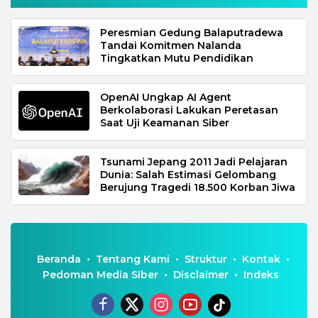
Peresmian Gedung Balaputradewa
Tandai Komitmen Nalanda
Tingkatkan Mutu Pendidikan
OpenAI Ungkap AI Agent
Berkolaborasi Lakukan Peretasan
Saat Uji Keamanan Siber
Tsunami Jepang 2011 Jadi Pelajaran
Dunia: Salah Estimasi Gelombang
Berujung Tragedi 18.500 Korban Jiwa
Beranda
Tentang Kami
Struktur
Kontak
Pedoman Media Siber
Disclaimer
Indeks