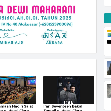
amaah Hadiri Salat
Ifan Seventeen Bakal
a di Hotel Claro
Tampil di Hotel Claro