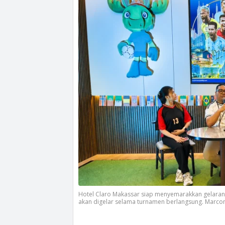
Hotel Claro Makassar siap menyemarakkan gelaran 
akan digelar selama turnamen berlangsung. Marco
akrab disapa Yudi, berbicara dalam konfrensi pers
(4/6/2026).