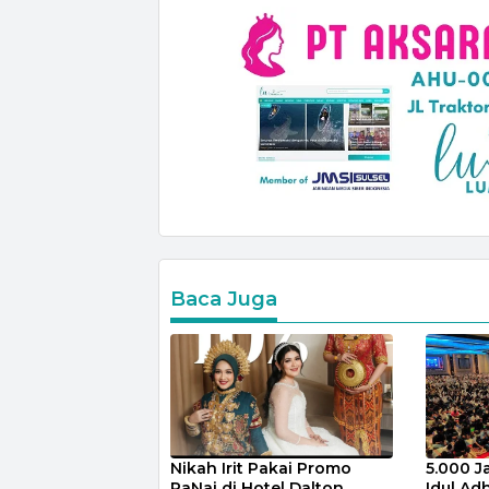
Baca Juga
Nikah Irit Pakai Promo
5.000 J
PaNai di Hotel Dalton
Idul Adh