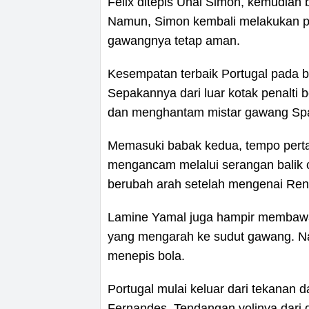
Felix ditepis Unai Simon, kemudian b
Namun, Simon kembali melakukan p
gawangnya tetap aman.
Kesempatan terbaik Portugal pada 
Sepakannya dari luar kotak penalti
dan menghantam mistar gawang Spa
Memasuki babak kedua, tempo pertan
mengancam melalui serangan balik ce
berubah arah setelah mengenai Rena
Lamine Yamal juga hampir membawa
yang mengarah ke sudut gawang. Na
menepis bola.
Portugal mulai keluar dari tekanan 
Fernandes. Tendangan volinya dari d