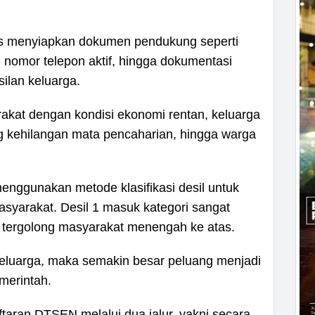
arus menyiapkan dokumen pendukung seperti
, nomor telepon aktif, hingga dokumentasi
ilan keluarga.
akat dengan kondisi ekonomi rentan, keluarga
g kehilangan mata pencaharian, hingga warga
nggunakan metode klasifikasi desil untuk
syarakat. Desil 1 masuk kategori sangat
0 tergolong masyarakat menengah ke atas.
keluarga, maka semakin besar peluang menjadi
merintah.
aran DTSEN melalui dua jalur, yakni secara