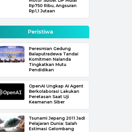
Motor Sulsel: DP Mulai
Rp750 Ribu, Angsuran
Rp1,1 Jutaan
Peristiwa
Peresmian Gedung
Balaputradewa Tandai
Komitmen Nalanda
Tingkatkan Mutu
Pendidikan
OpenAI Ungkap AI Agent
Berkolaborasi Lakukan
Peretasan Saat Uji
Keamanan Siber
Tsunami Jepang 2011 Jadi
Pelajaran Dunia: Salah
Estimasi Gelombang