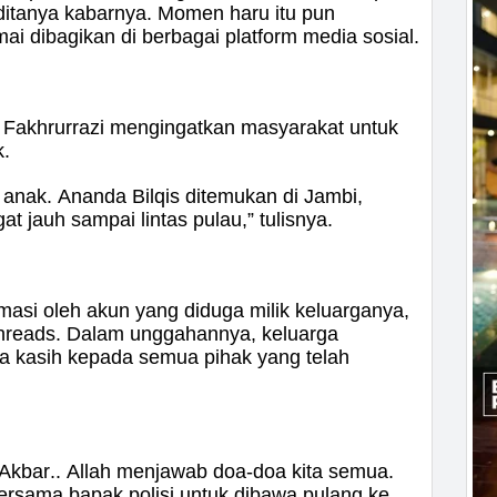
 ditanya kabarnya. Momen haru itu pun
i dibagikan di berbagai platform media sosial.
 Fakhrurrazi mengingatkan masyarakat untuk
k.
a anak. Ananda Bilqis ditemukan di Jambi,
t jauh sampai lintas pulau,” tulisnya.
masi oleh akun yang diduga milik keluarganya,
hreads. Dalam unggahannya, keluarga
a kasih kepada semua pihak yang telah
u Akbar.. Allah menjawab doa-doa kita semua.
ersama bapak polisi untuk dibawa pulang ke