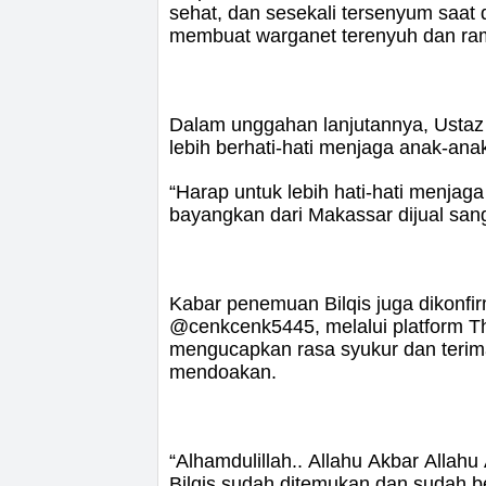
sehat, dan sesekali tersenyum saat
membuat warganet terenyuh dan rama
Dalam unggahan lanjutannya, Ustaz
lebih berhati-hati menjaga anak-ana
“Harap untuk lebih hati-hati menjag
bayangkan dari Makassar dijual sanga
Kabar penemuan Bilqis juga dikonfir
@cenkcenk5445, melalui platform T
mengucapkan rasa syukur dan terim
mendoakan.
“Alhamdulillah.. Allahu Akbar Allah
Bilqis sudah ditemukan dan sudah b