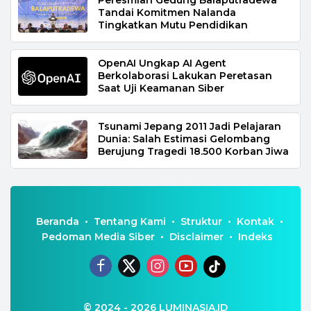
Tandai Komitmen Nalanda
Tingkatkan Mutu Pendidikan
OpenAI Ungkap AI Agent
Berkolaborasi Lakukan Peretasan
Saat Uji Keamanan Siber
Tsunami Jepang 2011 Jadi Pelajaran
Dunia: Salah Estimasi Gelombang
Berujung Tragedi 18.500 Korban Jiwa
Beranda
Tentang Kami
Struktur
Kontak
Pedoman Media Siber
Disclaimer
Indeks
© 2024 - 2026
LUMINASIA.ID